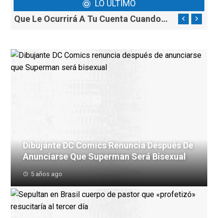
LO ÚLTIMO
Ballenas Más Grandes Del Mundo Comen Tres Veces Más De Lo Que Se Creía
Que Le Ocurrirá A Tu Cuenta Cuando Facebook Cambie Su Nombre A Meta
Dibujante DC Comics Renuncia Después De
Anunciarse Que Superman Será Bisexual
5 años ago