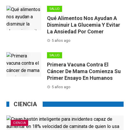
fundaron FoodMarble, una startup que inventó unos
dispositivos portátiles, de apenas...
SALUD
Qué Alimentos Nos Ayudan A
Disminuir La Glucemia Y Evitar
La Ansiedad Por Comer
5 años ago
SALUD
Primera Vacuna Contra El
Cáncer De Mama Comienza Su
Primer Ensayo En Humanos
5 años ago
CIENCIA
CIENCIA