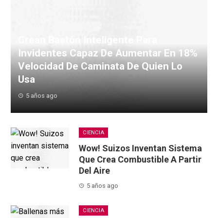
Crean Bastón Inteligente Para
Invidentes Capaz De Aumentar En 18%
Velocidad De Caminata De Quien Lo
Usa
5 años ago
Los bastones blancos ayudan a muchas personas con
discapacidad visual a moverse sin depender tanto de
terceras personas. Sin embargo, la te...
CIENCIA
Wow! Suizos Inventan Sistema
Que Crea Combustible A Partir
Del Aire
5 años ago
CIENCIA