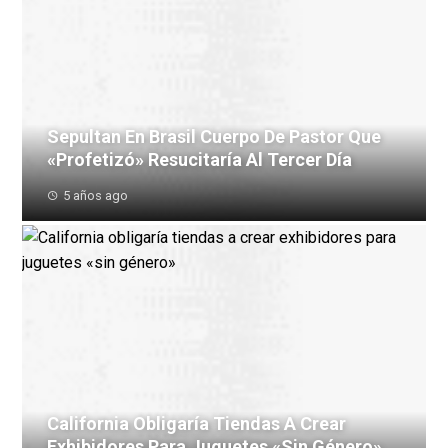
Sepultan En Brasil Cuerpo De Pastor Que
«profetizó» Resucitaría Al Tercer Día
5 años ago
California Obligaría Tiendas A Crear
Exhibidores Para Juguetes «sin Género»