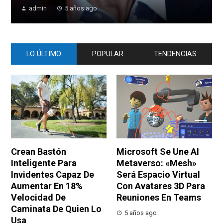
admin
5 años ago
LO ÚLTIMO
POPULAR
TENDENCIAS
Crean Bastón
Microsoft Se Une Al
Inteligente Para
Metaverso: «Mesh»
Invidentes Capaz De
Será Espacio Virtual
Aumentar En 18%
Con Avatares 3D Para
Velocidad De
Reuniones En Teams
Caminata De Quien Lo
5 años ago
Usa