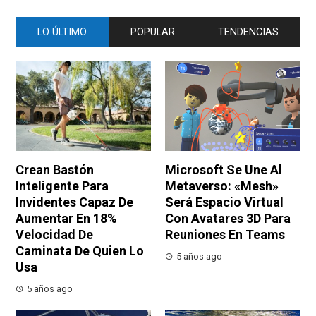
LO ÚLTIMO
POPULAR
TENDENCIAS
Crean Bastón
Microsoft Se Une Al
Inteligente Para
Metaverso: «Mesh»
Invidentes Capaz De
Será Espacio Virtual
Aumentar En 18%
Con Avatares 3D Para
Velocidad De
Reuniones En Teams
Caminata De Quien Lo
5 años ago
Usa
5 años ago