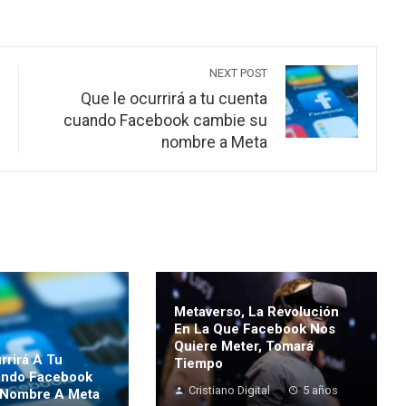
NEXT POST
Que le ocurrirá a tu cuenta
cuando Facebook cambie su
nombre a Meta
Metaverso, La Revolución
En La Que Facebook Nos
Quiere Meter, Tomará
rrirá A Tu
Tiempo
ando Facebook
Cristiano Digital
5 años
 Nombre A Meta