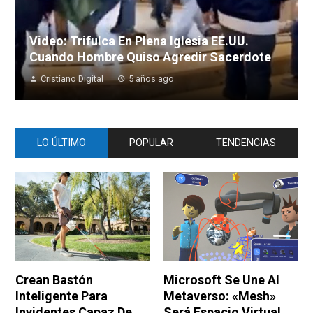
Video: Trifulca En Plena Iglesia EE.UU.
Cuando Hombre Quiso Agredir Sacerdote
Cristiano Digital
5 años ago
LO ÚLTIMO
POPULAR
TENDENCIAS
Crean Bastón
Microsoft Se Une Al
Inteligente Para
Metaverso: «Mesh»
Invidentes Capaz De
Será Espacio Virtual