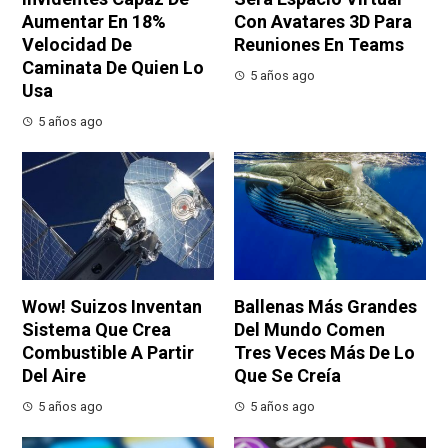
Aumentar En 18%
Con Avatares 3D Para
Velocidad De
Reuniones En Teams
Caminata De Quien Lo
5 años ago
Usa
5 años ago
Wow! Suizos Inventan
Ballenas Más Grandes
Sistema Que Crea
Del Mundo Comen
Combustible A Partir
Tres Veces Más De Lo
Del Aire
Que Se Creía
5 años ago
5 años ago