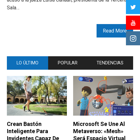
Sala…
Read More
LO ÚLTIMO
POPULAR
TENDENCIAS
Crean Bastón
Microsoft Se Une Al
Inteligente Para
Metaverso: «Mesh»
Invidentes Capaz De
Será Espacio Virtual