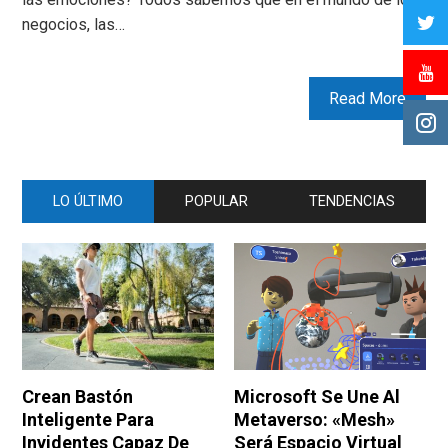
negocios, las…
Read More
LO ÚLTIMO
POPULAR
TENDENCIAS
Crean Bastón
Microsoft Se Une Al
Inteligente Para
Metaverso: «Mesh»
Invidentes Capaz De
Será Espacio Virtual