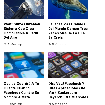
Wow! Suizos Inventan
Ballenas Más Grandes
Sistema Que Crea
Del Mundo Comen Tres
Combustible A Partir
Veces Más De Lo Que
Del Aire
Se Creía
5 años ago
5 años ago
Que Le Ocurrirá A Tu
Otra Vez! Facebook Y
Cuenta Cuando
Otras Aplicaciones De
Facebook Cambie Su
Mark Zuckerberg
Nombre A Meta
Cayeron Este Miércoles
5 años ago
5 años ago