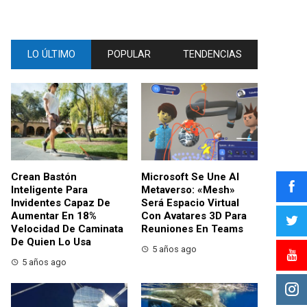
LO ÚLTIMO
POPULAR
TENDENCIAS
Crean Bastón
Microsoft Se Une Al
Inteligente Para
Metaverso: «Mesh»
Invidentes Capaz De
Será Espacio Virtual
Aumentar En 18%
Con Avatares 3D Para
Velocidad De Caminata
Reuniones En Teams
De Quien Lo Usa
5 años ago
5 años ago