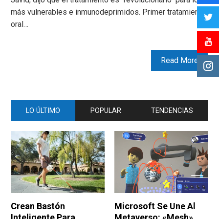
más vulnerables e inmunodeprimidos. Primer tratamiento
oral…
Read More
LO ÚLTIMO
POPULAR
TENDENCIAS
Crean Bastón
Microsoft Se Une Al
Inteligente Para
Metaverso: «Mesh»