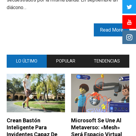
diácono…
Read More
LO ÚLTIMO
POPULAR
TENDENCIAS
Crean Bastón
Microsoft Se Une Al
Inteligente Para
Metaverso: «Mesh»
Invidentes Capaz De
Será Espacio Virtual