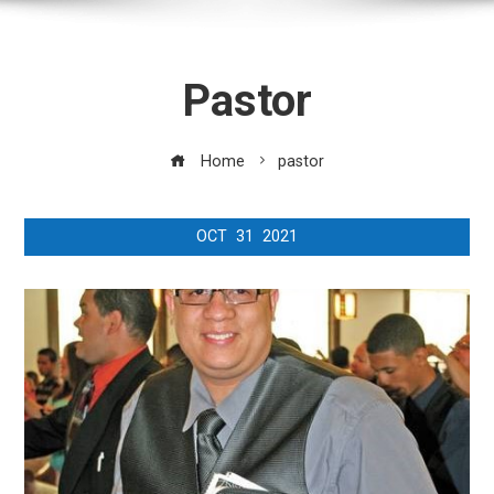
Pastor
Home
pastor
OCT
31
2021