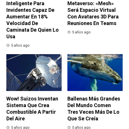
Inteligente Para
Metaverso: «Mesh»
Invidentes Capaz De
Será Espacio Virtual
Aumentar En 18%
Con Avatares 3D Para
Velocidad De
Reuniones En Teams
Caminata De Quien Lo
5 años ago
Usa
5 años ago
Wow! Suizos Inventan
Ballenas Más Grandes
Sistema Que Crea
Del Mundo Comen
Combustible A Partir
Tres Veces Más De Lo
Del Aire
Que Se Creía
5 años ago
5 años ago