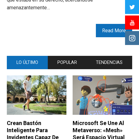
amenazantemente…
Read More
LO ÚLTIMO
POPULAR
TENDENCIAS
Crean Bastón
Microsoft Se Une Al
Inteligente Para
Metaverso: «Mesh»
Invidentes Capaz De
Será Espacio Virtual