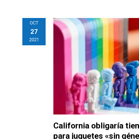
OCT
27
2021
California obligaría tie
para juguetes «sin gén