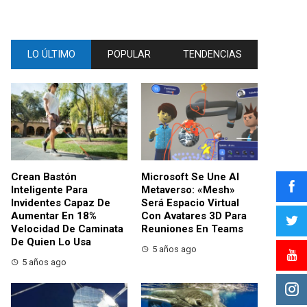
LO ÚLTIMO
POPULAR
TENDENCIAS
Crean Bastón
Microsoft Se Une Al
Inteligente Para
Metaverso: «Mesh»
Invidentes Capaz De
Será Espacio Virtual
Aumentar En 18%
Con Avatares 3D Para
Velocidad De Caminata
Reuniones En Teams
De Quien Lo Usa
5 años ago
5 años ago