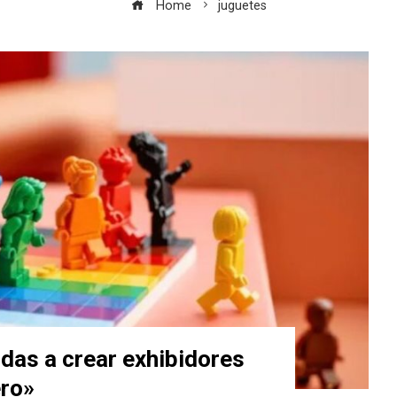
Home
juguetes
ndas a crear exhibidores
ero»