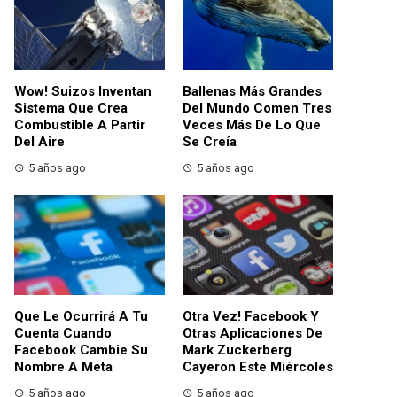
Wow! Suizos Inventan
Ballenas Más Grandes
Sistema Que Crea
Del Mundo Comen Tres
Combustible A Partir
Veces Más De Lo Que
Del Aire
Se Creía
5 años ago
5 años ago
Que Le Ocurrirá A Tu
Otra Vez! Facebook Y
Cuenta Cuando
Otras Aplicaciones De
Facebook Cambie Su
Mark Zuckerberg
Nombre A Meta
Cayeron Este Miércoles
5 años ago
5 años ago