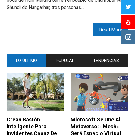
Ghundi de Nangarhar, tres personas…
Read More
LO ÚLTIMO
POPULAR
TENDENCIAS
Crean Bastón
Microsoft Se Une Al
Inteligente Para
Metaverso: «Mesh»
Invidentes Capaz De
Será Espacio Virtual