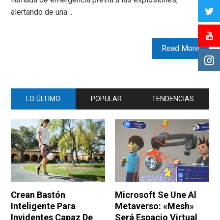
alertando de una…
Read More
LO ÚLTIMO
POPULAR
TENDENCIAS
Crean Bastón
Microsoft Se Une Al
Inteligente Para
Metaverso: «Mesh»
Invidentes Capaz De
Será Espacio Virtual