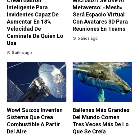
Crean Bastón
Microsoft Se Une Al
Inteligente Para
Metaverso: «Mesh»
Invidentes Capaz De
Será Espacio Virtual
Aumentar En 18%
Con Avatares 3D Para
Velocidad De
Reuniones En Teams
Caminata De Quien Lo
5 años ago
Usa
5 años ago
Wow! Suizos Inventan
Ballenas Más Grandes
Sistema Que Crea
Del Mundo Comen
Combustible A Partir
Tres Veces Más De Lo
Del Aire
Que Se Creía