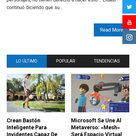
continuó diciendo que su…
Read More
LO ÚLTIMO
POPULAR
TENDENCIAS
Crean Bastón
Microsoft Se Une Al
Inteligente Para
Metaverso: «Mesh»
Invidentes Capaz De
Será Espacio Virtual